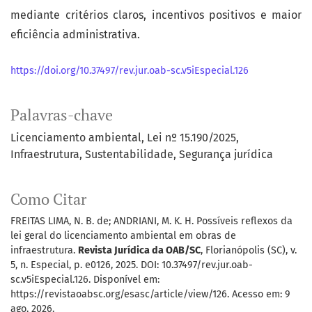
mediante critérios claros, incentivos positivos e maior
eficiência administrativa.
https://doi.org/10.37497/rev.jur.oab-sc.v5iEspecial.126
Palavras-chave
Licenciamento ambiental
Lei nº 15.190/2025
Infraestrutura
Sustentabilidade
Segurança jurídica
Como Citar
FREITAS LIMA, N. B. de; ANDRIANI, M. K. H. Possíveis reflexos da
lei geral do licenciamento ambiental em obras de
infraestrutura.
Revista Jurídica da OAB/SC
, Florianópolis (SC), v.
5, n. Especial, p. e0126, 2025. DOI: 10.37497/rev.jur.oab-
sc.v5iEspecial.126. Disponível em:
https://revistaoabsc.org/esasc/article/view/126. Acesso em: 9
ago. 2026.