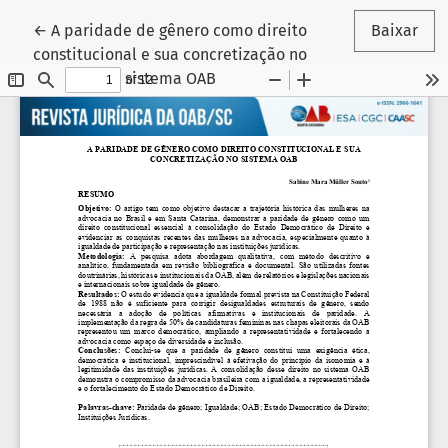
Voltar aos Detalhes do Artigo
←
A paridade de gênero como direito
Baixar
constitucional e sua concretização no
sistema OAB